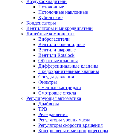
Воздухоохладители
Потолочные
Потолочные наклонные
Кубические
Конденсаторы
Вентиляторы и микродвигатели
Линейные компоненты
Виброгасители
Вентили соленоидные
Вентили шаровые
Вентили Rotalock
Обратные клапаны
Дифференциальные клапаны
Предохранительные клапаны
Сосуды давления
Фильтры
Сменные картриджи
Смотровые стекла
Регулирующая автоматика
Драйверы
ТРВ
Реле давления
Регуляторы уровня масла
Регуляторы скорости вращения
Контроллеры и микропроцессоры