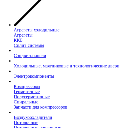
Агрегаты холодильные
Агрегаты
ККБ
Сплит-системы
Сэндвич-панели
Холодильные, маятниковые и технологические двери
Электрокомпоненты
Компрессоры
Герметичные
Полугерметичные
Спиральные
Запчасти для компрессоров
Воздухоохладители
Потолочные
Потолочные наклонные