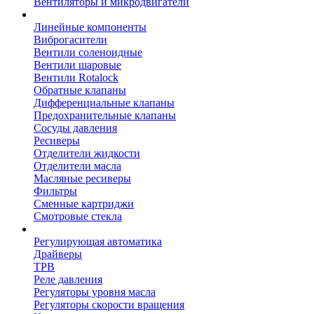
Вентиляторы и микродвигатели
Линейные компоненты
Виброгасители
Вентили соленоидные
Вентили шаровые
Вентили Rotalock
Обратные клапаны
Дифференциальные клапаны
Предохранительные клапаны
Сосуды давления
Ресиверы
Отделители жидкости
Отделители масла
Масляные ресиверы
Фильтры
Сменные картриджи
Смотровые стекла
Регулирующая автоматика
Драйверы
ТРВ
Реле давления
Регуляторы уровня масла
Регуляторы скорости вращения