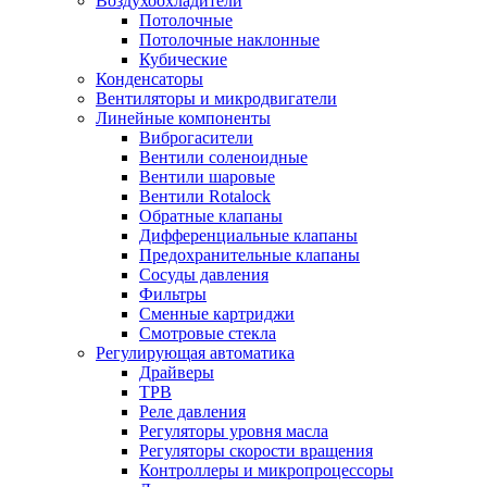
Воздухоохладители
Потолочные
Потолочные наклонные
Кубические
Конденсаторы
Вентиляторы и микродвигатели
Линейные компоненты
Виброгасители
Вентили соленоидные
Вентили шаровые
Вентили Rotalock
Обратные клапаны
Дифференциальные клапаны
Предохранительные клапаны
Сосуды давления
Фильтры
Сменные картриджи
Смотровые стекла
Регулирующая автоматика
Драйверы
ТРВ
Реле давления
Регуляторы уровня масла
Регуляторы скорости вращения
Контроллеры и микропроцессоры