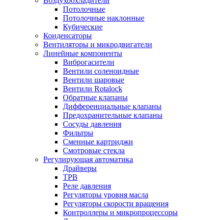
Воздухоохладители
Потолочные
Потолочные наклонные
Кубические
Конденсаторы
Вентиляторы и микродвигатели
Линейные компоненты
Виброгасители
Вентили соленоидные
Вентили шаровые
Вентили Rotalock
Обратные клапаны
Дифференциальные клапаны
Предохранительные клапаны
Сосуды давления
Фильтры
Сменные картриджи
Смотровые стекла
Регулирующая автоматика
Драйверы
ТРВ
Реле давления
Регуляторы уровня масла
Регуляторы скорости вращения
Контроллеры и микропроцессоры