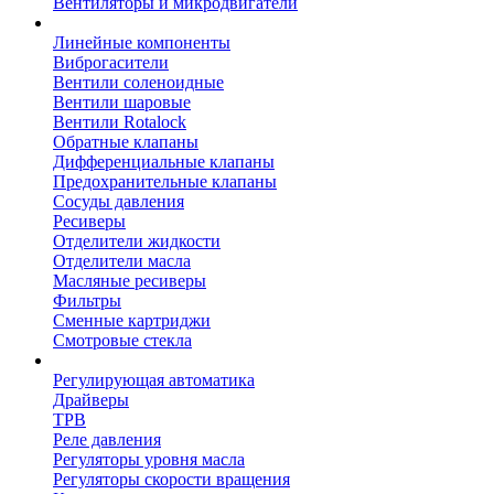
Вентиляторы и микродвигатели
Линейные компоненты
Виброгасители
Вентили соленоидные
Вентили шаровые
Вентили Rotalock
Обратные клапаны
Дифференциальные клапаны
Предохранительные клапаны
Сосуды давления
Ресиверы
Отделители жидкости
Отделители масла
Масляные ресиверы
Фильтры
Сменные картриджи
Смотровые стекла
Регулирующая автоматика
Драйверы
ТРВ
Реле давления
Регуляторы уровня масла
Регуляторы скорости вращения