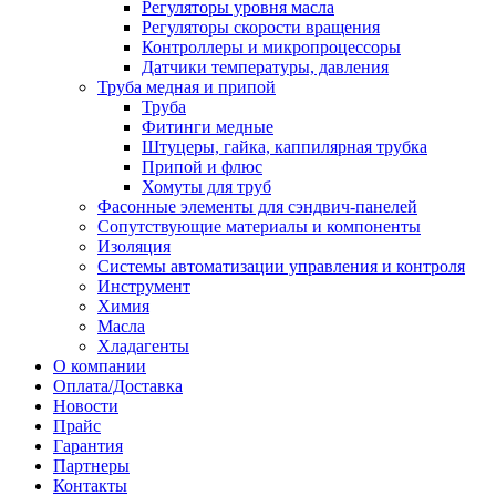
Регуляторы уровня масла
Регуляторы скорости вращения
Контроллеры и микропроцессоры
Датчики температуры, давления
Труба медная и припой
Труба
Фитинги медные
Штуцеры, гайка, каппилярная трубка
Припой и флюс
Хомуты для труб
Фасонные элементы для сэндвич-панелей
Сопутствующие материалы и компоненты
Изоляция
Системы автоматизации управления и контроля
Инструмент
Химия
Масла
Хладагенты
О компании
Оплата/Доставка
Новости
Прайс
Гарантия
Партнеры
Контакты