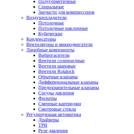
Полугерметичные
Спиральные
Запчасти для компрессоров
Воздухоохладители
Потолочные
Потолочные наклонные
Кубические
Конденсаторы
Вентиляторы и микродвигатели
Линейные компоненты
Виброгасители
Вентили соленоидные
Вентили шаровые
Вентили Rotalock
Обратные клапаны
Дифференциальные клапаны
Предохранительные клапаны
Сосуды давления
Фильтры
Сменные картриджи
Смотровые стекла
Регулирующая автоматика
Драйверы
ТРВ
Реле давления