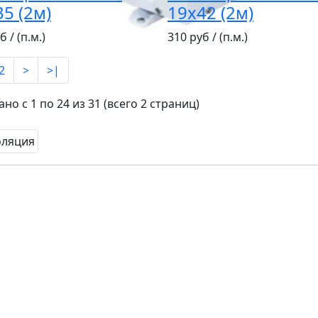
5 (2м)
19х42 (2м)
б / (п.м.)
310 руб / (п.м.)
2
>
>|
но с 1 по 24 из 31 (всего 2 страниц)