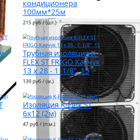
кондиционера
100мм*25м
215 руб / (шт.)
у-
Трубная изоляция K-
FLEX ST FRIGO Каучук
13 х 28 - 1_1/8", 15
139 руб / (м.)
T
Изоляция K-Flex ST
6х12 (2м)
47 руб / (п.м.)