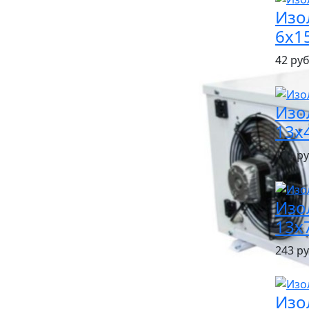
Изо
6х15
42 руб 
Изо
13х4
171 ру
Изо
13х7
243 ру
Изо