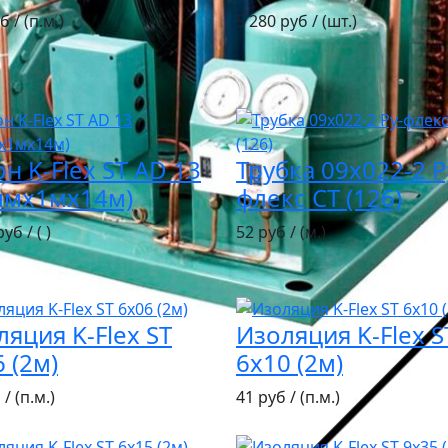
б / (п.м.)
5 280 руб / (шт.)
н K-Flex ST AD 13
Трубка 09х022-2 Р
ммх1мх14м)
флекс СТ (126)
уб / ( )
52 руб / (м.)
ляция K-Flex ST
Изоляция K-Flex S
 (2м)
6х10 (2м)
/ (п.м.)
41 руб / (п.м.)