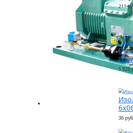
211 ру
Руло
(13
1 925 р
Изо
6х06
36 руб 