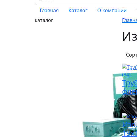
Главная
Каталог
О компании
каталог
Главн
Из
Сор
Труб
флек
66 руб 
Изо
19х1