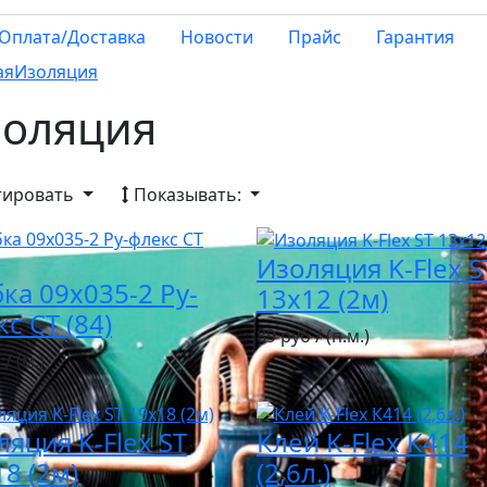
Оплата/Доставка
Новости
Прайс
Гарантия
ая
Изоляция
оляция
тировать
Показывать:
Изоляция K-Flex S
ка 09х035-2 Ру-
13х12 (2м)
с СТ (84)
89 руб / (п.м.)
/ (м.)
ляция K-Flex ST
Клей K-Flex К414
8 (2м)
(2,6л.)