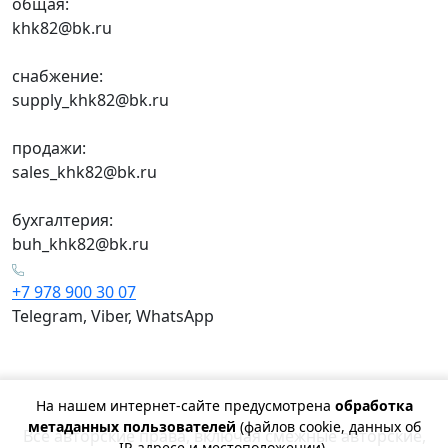
общая:
khk82@bk.ru
снабжение:
supply_khk82@bk.ru
продажи:
sales_khk82@bk.ru
бухгалтерия:
buh_khk82@bk.ru
+7 978 900 30 07
Telegram, Viber, WhatsApp
На нашем интернет-сайте предусмотрена
обработка
метаданных пользователей
(файлов cookie, данных об
Все авторские права, включая смежные авторские,
IP-адресе и местоположении).