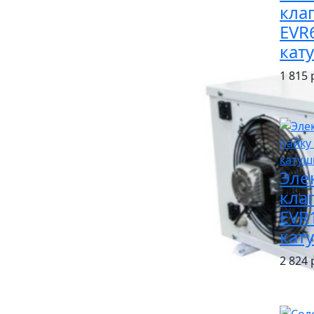
кла
EVR6
кат
1 815 
Эле
кла
EVR1
кат
2 824 