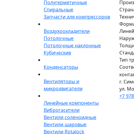
Полугерметичные
Произ
Спиральные
Стран
Запчасти для компрессоров
Техни
Форма
Воздухоохладители
Линей
Потолочные
Наруж
Потолочные наклонные
Толщи
Кубические
Станд
Тип тр
Конденсаторы
Соотв
конта
Вентиляторы и
г. Си
микродвигатели
ул. Мо
+7 978
Линейные компоненты
Виброгасители
Вентили соленоидные
Вентили шаровые
Вентили Rotalock