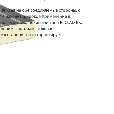
ие клея на обе соединяемые стороны, с
-414 находит широкое применение в
 для монтажа покрытий типа IC CLAD BK,
внешним факторам, включая
е к старению, что гарантирует