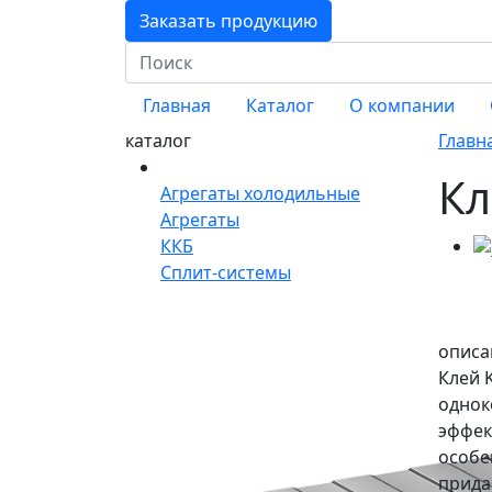
Заказать продукцию
Главная
Каталог
О компании
каталог
Главн
Кл
Агрегаты холодильные
Агрегаты
ККБ
Сплит-системы
описа
Клей 
однок
эффек
особе
прида