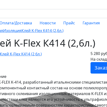
Оплата/Доставка
Новости
Прайс
Гарантия
ая
Изоляция
Клей K-Flex К414 (2,6л.)
ей K-Flex К414 (2,6л.)
5 280 руб
На склад
Заказ
ние
K-FLEX K-414, разработанный итальянскими специалиста
омпонентный контактный состав на основе полихлоропр
тивного склеивания изоляционных материалов K-FLEX и
нностями клея являются его устойчивость к ультрафио
вать склеиваемым поверхностям характеристики самог