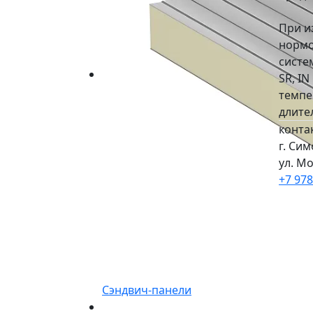
При и
нормо
систе
SR, I
темпе
длите
конта
г. Си
ул. Мо
+7 978
Сэндвич-панели