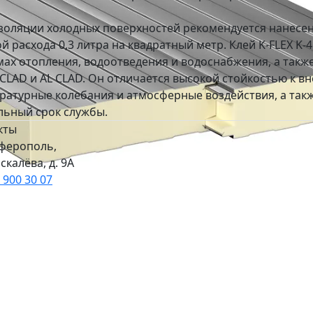
золяции холодных поверхностей рекомендуется нанесен
й расхода 0,3 литра на квадратный метр. Клей K-FLEX K
мах отопления, водоотведения и водоснабжения, а также
N CLAD и AL CLAD. Он отличается высокой стойкостью к 
ратурные колебания и атмосферные воздействия, а такж
льный срок службы.
кты
мферополь,
скалёва, д. 9А
 900 30 07