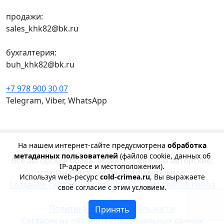
продажи:
sales_khk82@bk.ru
бухгалтерия:
buh_khk82@bk.ru
+7 978 900 30 07
Telegram, Viber, WhatsApp
На нашем интернет-сайте предусмотрена
обработка
метаданных пользователей
(файлов cookie, данных об
Все авторские права, включая смежные авторские,
IP-адресе и местоположении).
сохраняются за правообладателями
Используя web-ресурс
cold-crimea.ru
, Вы выражаете
Создание сайтов Чебоксары
Создание сайтов Пенза
своё согласие с этим условием.
Политика конфиденциальности
Принять
Согласие на обработку персональных данных